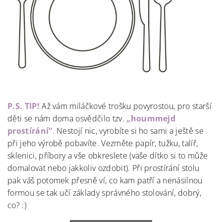
P.S. TIP!
Až vám miláčkové trošku povyrostou, pro starší
děti se nám doma osvědčilo tzv.
„hoummejd
prostírání“
. Nestojí nic, vyrobíte si ho sami a ještě se
při jeho výrobě pobavíte. Vezměte papír, tužku, talíř,
sklenici, příbory a vše obkreslete (vaše dítko si to může
domalovat nebo jakkoliv ozdobit). Při prostírání stolu
pak váš potomek přesně ví, co kam patří a nenásilnou
formou se tak učí základy správného stolování, dobrý,
co? :)