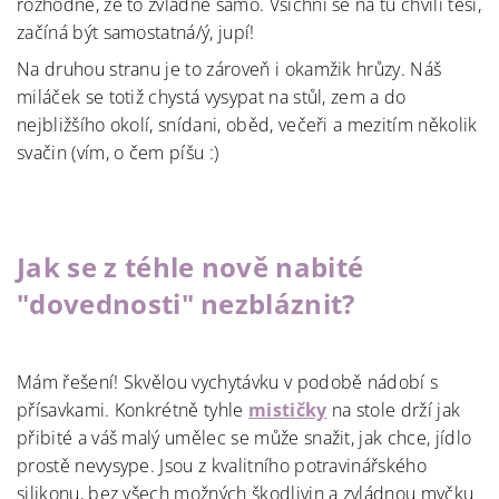
rozhodne, že to zvládne samo. Všichni se na tu chvíli těší,
začíná být samostatná/ý, jupí!
Na druhou stranu je to zároveň i okamžik hrůzy. Náš
miláček se totiž chystá vysypat na stůl, zem a do
nejbližšího okolí, snídani, oběd, večeři a mezitím několik
svačin (vím, o čem píšu :)
Jak se z téhle nově nabité
"dovednosti" ne
zb
láznit?
Mám řešení! Skvělou vychytávku v podobě nádobí s
přísavkami. Konkrétně tyhle
mističky
na stole drží jak
přibité a váš malý umělec se může snažit, jak chce, jídlo
prostě nevysype. Jsou z kvalitního potravinářského
silikonu, bez všech možných škodlivin a zvládnou myčku