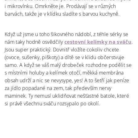
i mikrovlnku. Omrkněte je. Prodávají se v různých
barvách, takže je v klídku sladíte s barvou kuchyně.
Když už jsme u toho šikovného nádobí, z téhle sérky se
nám taky hodně osvědčily
cestovní kelímky na sváču
.
Jsou super praktický. Dovnitř vložíte cokoliv chcete
(ovoce, sušenky, piškoty) a dítě se v klidu občerstvuje
samo. A když se váš malý drobeček rozhodne podělit se
s místními holuby a kelímek otočí, měkká membrána
obsah udrží a nic se nevysype, yes! A to šetří jak peníze
za jídlo popadané na zem, tak především nervy
maminek. Ty nemusí uklidňovat nešťastné batole, které
si právě všechnu sváču rozsypalo po okolí.