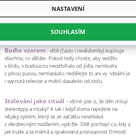
NASTAVENÍ
Jak s batoletem správně stolovat?
Rad a doporučeních je všude až až, vypíchnu ty zásadní:
SOUHLASÍM
Buďte vzorem
- dítě (často i nevědomky) kopíruje
všechno, co děláte. Pokud tedy chcete, aby sedělo
v klidu, v budoucnu neodbíhalo od jídla, nemluvilo
s plnou pusou, nemlaskalo, nedělejte to ani vy. Ideální je
i vypnutá televize a mobil daaaleko od stolu.
Stolování jako rituál
– všimli jste si, že děti milují
stereotypy a rituály? A tak i když doma najedete na
nějaký systém, který se ze začátku nesetkává
s všeobecným nadšením, vydržte. Dítě pochopí co, kdy a
jak bude a ta známá a opakovaná posloupnost činností