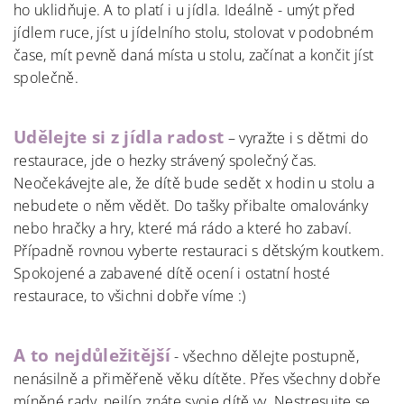
ho uklidňuje. A to platí i u jídla. Ideálně - umýt před
jídlem ruce, jíst u jídelního stolu, stolovat v podobném
čase, mít pevně daná místa u stolu, začínat a končit jíst
společně.
Udělejte si z jídla radost
– vyražte i s dětmi do
restaurace, jde o hezky strávený společný čas.
Neočekávejte ale, že dítě bude sedět x hodin u stolu a
nebudete o něm vědět. Do tašky přibalte omalovánky
nebo hračky a hry, které má rádo a které ho zabaví.
Případně rovnou vyberte restauraci s dětským koutkem.
Spokojené a zabavené dítě ocení i ostatní hosté
restaurace, to všichni dobře víme :)
A to nejdůležitější
- všechno dělejte postupně,
nenásilně a přiměřeně věku dítěte. Přes všechny dobře
míněné rady, nejlíp znáte svoje dítě vy. Nestresujte se,