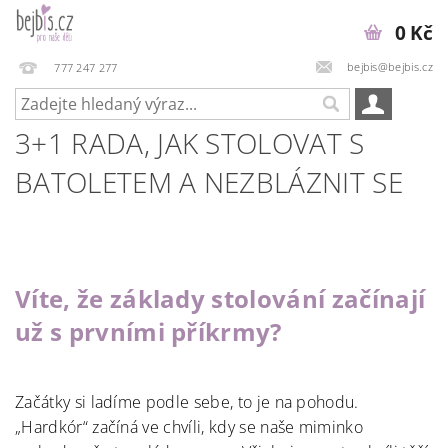
0 Kč
bejbis@bejbis.cz
777 247 277
3+1 RADA, JAK STOLOVAT S
BATOLETEM A NEZBLÁZNIT SE
Víte, že základy stolování začínají
už s prvními příkrmy?
Začátky si ladíme podle sebe, to je na pohodu.
„Hardkór“ začíná ve chvíli, kdy se naše miminko