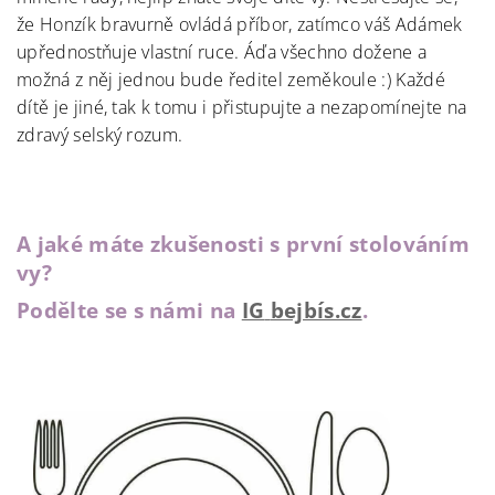
že Honzík bravurně ovládá příbor, zatímco váš Adámek
upřednostňuje vlastní ruce. Áďa všechno dožene a
možná z něj jednou bude ředitel zeměkoule :) Každé
dítě je jiné, tak k tomu i přistupujte a nezapomínejte na
zdravý selský rozum.
A jaké m
át
e zkušenosti s první s
tol
ováním
vy?
Podělte se s námi na
IG
bejbís.cz
.