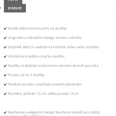
DISKUZE
✔️ Kulaté s
ilikonové pouzdro na dudlíky
✔️ Originální a netradiční design ve tvaru rolničky
✔️
Doplněk, který si zavěsíte na kočárek, tašku nebo postýlku
✔️ Vhodné pro každou značku dudlíku
✔️ Dudlíky se vkládají vodorovným otvorem dovnitř pouzdra
✔️ Prostor až na 3 dudlíky
✔️
Flexibilní poutko umožňuje snadné připevnění
✔️
Rozměry: průměr 7,5 cm, délka poutka 14 cm
✔️
Nadčasový a elegantní design Mushie produktů pro každý