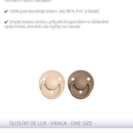
moment s vaším děťátkem
✔️
100% potravinářský silikon, bez BPA, PVC a ftalátů
✔️
Umyjte teplou vodou, případně saponátem a důkladně
opláchněte, vhodné i do myčky na nádobí
DUDLÍKY DE LUX - VANILA - ONE SIZE