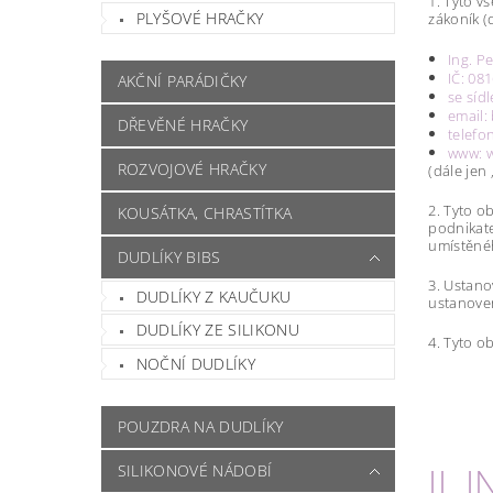
1. Tyto v
PLYŠOVÉ HRAČKY
zákoník (
Ing. P
IČ: 08
AKČNÍ PARÁDIČKY
se síd
email:
DŘEVĚNÉ HRAČKY
telefo
www: w
ROZVOJOVÉ HRAČKY
(dále jen 
2. Tyto o
KOUSÁTKA, CHRASTÍTKA
podnikate
umístěnéh
DUDLÍKY BIBS
3. Ustano
DUDLÍKY Z KAUČUKU
ustanove
DUDLÍKY ZE SILIKONU
4. Tyto o
NOČNÍ DUDLÍKY
POUZDRA NA DUDLÍKY
II.
SILIKONOVÉ NÁDOBÍ