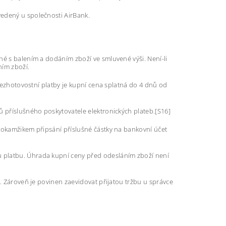
edený u společnosti AirBank.
né s balením a dodáním zboží ve smluvené výši. Není-li
ním zboží.
 bezhotovostní platby je kupní cena splatná do 4 dnů od
ů příslušného poskytovatele elektronických plateb.[S16]
 okamžikem připsání příslušné částky na bankovní účet
 platbu. Úhrada kupní ceny před odesláním zboží není
u. Zároveň je povinen zaevidovat přijatou tržbu u správce