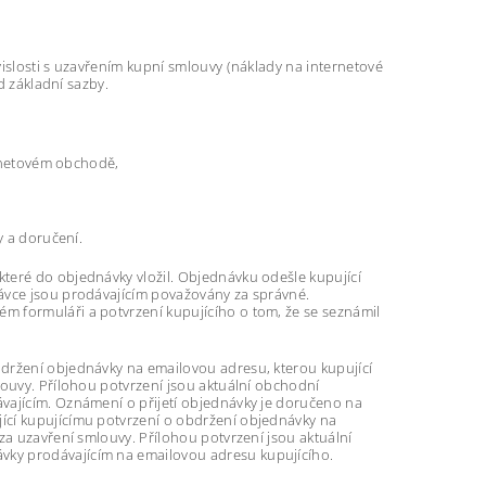
vislosti s uzavřením kupní smlouvy (náklady na internetové
d základní sazby.
ernetovém obchodě,
y a doručení.
teré do objednávky vložil. Objednávku odešle kupující
návce jsou prodávajícím považovány za správné.
m formuláři a potvrzení kupujícího o tom, že se seznámil
bdržení objednávky na emailovou adresu, kterou kupující
louvy. Přílohou potvrzení jsou aktuální obchodní
vajícím. Oznámení o přijetí objednávky je doručeno na
ící kupujícímu potvrzení o obdržení objednávky na
za uzavření smlouvy. Přílohou potvrzení jsou aktuální
vky prodávajícím na emailovou adresu kupujícího.