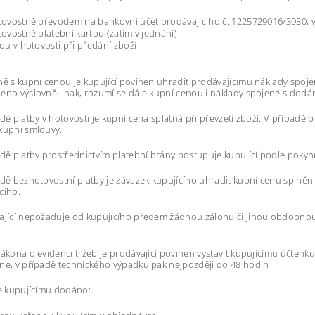
ovostně převodem na bankovní účet prodávajícího č. 1225729016/3030, v
ovostně platební kartou (zatím v jednání)
ou v hotovosti při předání zboží
ně s kupní cenou je kupující povinen uhradit prodávajícímu náklady spoje
eno výslovně jinak, rozumí se dále kupní cenou i náklady spojené s dodá
adě platby v hotovosti je kupní cena splatná při převzetí zboží. V případě
kupní smlouvy.
adě platby prostřednictvím platební brány postupuje kupující podle pokyn
adě bezhotovostní platby je závazek kupujícího uhradit kupní cenu splněn
cího.
ající nepožaduje od kupujícího předem žádnou zálohu či jinou obdobnou
zákona o evidenci tržeb je prodávající povinen vystavit kupujícímu účtenk
ne, v případě technického výpadku pak nejpozději do 48 hodin
je kupujícímu dodáno: