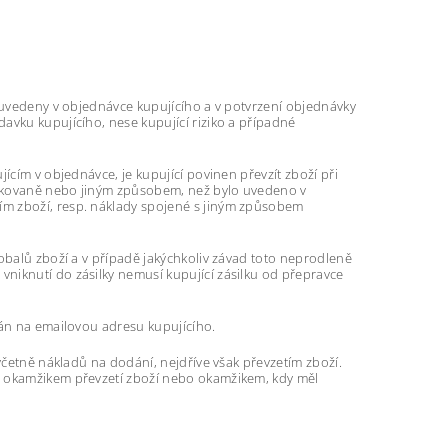
u uvedeny v objednávce kupujícího a v potvrzení objednávky
avku kupujícího, nese kupující riziko a případné
ícím v objednávce, je kupující povinen převzít zboží při
pakovaně nebo jiným způsobem, než bylo uvedeno v
ím zboží, resp. náklady spojené s jiným způsobem
obalů zboží a v případě jakýchkoliv závad toto neprodleně
niknutí do zásilky nemusí kupující zásilku od přepravce
lán na emailovou adresu kupujícího.
 včetně nákladů na dodání, nejdříve však převzetím zboží.
o okamžikem převzetí zboží nebo okamžikem, kdy měl