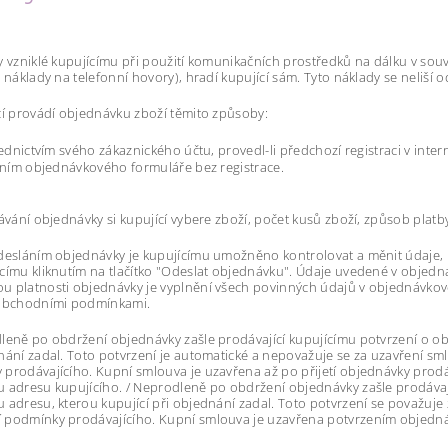
y vzniklé kupujícímu při použití komunikačních prostředků na dálku v sou
, náklady na telefonní hovory), hradí kupující sám. Tyto náklady se neliší o
cí provádí objednávku zboží těmito způsoby:
ednictvím svého zákaznického účtu, provedl-li předchozí registraci v int
ním objednávkového formuláře bez registrace.
dávání objednávky si kupující vybere zboží, počet kusů zboží, způsob platb
desláním objednávky je kupujícímu umožněno kontrolovat a měnit údaje, k
címu kliknutím na tlačítko "Odeslat objednávku". Údaje uvedené v objed
 platnosti objednávky je vyplnění všech povinných údajů v objednávkové
 obchodními podmínkami.
leně po obdržení objednávky zašle prodávající kupujícímu potvrzení o o
nání zadal. Toto potvrzení je automatické a nepovažuje se za uzavření sm
prodávajícího. Kupní smlouva je uzavřena až po přijetí objednávky prodá
 adresu kupujícího. / Neprodleně po obdržení objednávky zašle prodávaj
 adresu, kterou kupující při objednání zadal. Toto potvrzení se považuje 
 podmínky prodávajícího. Kupní smlouva je uzavřena potvrzením objedná