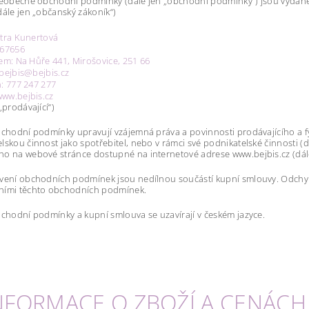
šeobecné obchodní podmínky (dále jen „obchodní podmínky“) jsou vydané d
dále jen „občanský zákoník“)
etra Kunertová
167656
lem: Na Hůře 441, Mirošovice, 251 66
 bejbis@bejbis.cz
n: 777 247 277
ww.bejbis.cz
„prodávající“)
bchodní podmínky upravují vzájemná práva a povinnosti prodávajícího a f
lskou činnost jako spotřebitel, nebo v rámci své podnikatelské činnosti (
o na webové stránce dostupné na internetové adrese www.bejbis.cz (dále
vení obchodních podmínek jsou nedílnou součástí kupní smlouvy. Odchy
ními těchto obchodních podmínek.
bchodní podmínky a kupní smlouva se uzavírají v českém jazyce.
 INFORMACE O ZBOŽÍ A CENÁCH