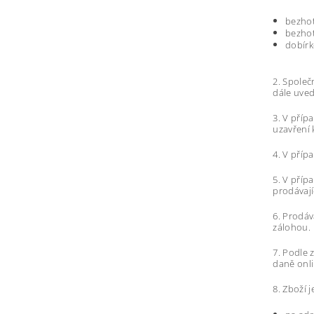
bezhot
bezhot
dobírk
2. Společ
dále uved
3. V příp
uzavření 
4. V příp
5. V příp
prodávají
6. Prodáv
zálohou.
7. Podle 
daně onli
8. Zboží 