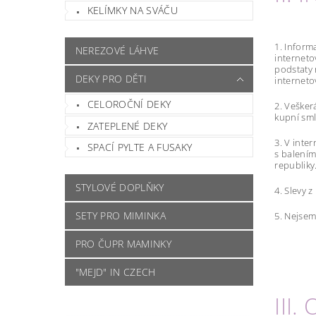
KELÍMKY NA SVÁČU
1. Inform
NEREZOVÉ LÁHVE
interneto
podstaty 
DEKY PRO DĚTI
internet
CELOROČNÍ DEKY
2. Vešker
kupní sm
ZATEPLENÉ DEKY
3. V inte
SPACÍ PYLTE A FUSAKY
s balením
republiky
STYLOVÉ DOPLŇKY
4. Slevy 
SETY PRO MIMINKA
5. Nejsem
PRO ČUPR MAMINKY
"MEJD" IN CZECH
III