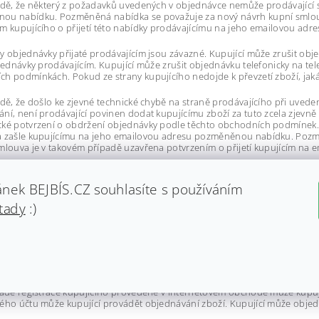
adě, že některý z požadavků uvedených v objednávce nemůže prodávající s
ou nabídku. Pozměněná nabídka se považuje za nový návrh kupní smlouv
m kupujícího o přijetí této nabídky prodávajícímu na jeho emailovou a
y objednávky přijaté prodávajícím jsou závazné. Kupující může zrušit o
bjednávky prodávajícím. Kupující může zrušit objednávku telefonicky na te
h podmínkách. Pokud ze strany kupujícího nedojde k převzetí zboží, jak
adě, že došlo ke zjevné technické chybě na straně prodávajícího při uve
ní, není prodávající povinen dodat kupujícímu zboží za tuto zcela zjevně
ké potvrzení o obdržení objednávky podle těchto obchodních podmínek. 
a zašle kupujícímu na jeho emailovou adresu pozměněnou nabídku. Pozm
mlouva je v takovém případě uzavřena potvrzením o přijetí kupujícím na 
nek BEJBÍS.CZ souhlasíte s používáním
tady
:)
 ZÁKAZNICKÝ ÚČET
ladě registrace kupujícího provedené v internetovém obchodě může kupuj
ého účtu může kupující provádět objednávání zboží. Kupující může objedn