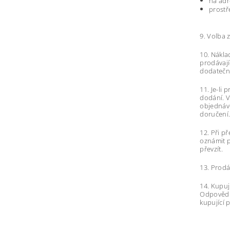
na adr
prostř
9.
Volba 
10. Nákla
prodávají
dodatečn
11. Je-li
dodání. V
objednávc
doručení
12. Při p
oznámit p
převzít.
13. Prodá
14. Kupuj
Odpovědno
kupující 