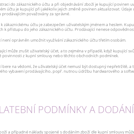
gistraci do zákaznického účtu a při objednávání zboží je kupující povinen
kém účtu je kupující při jakékoliv jejich změně povinen aktualizovat. Úda
u prodávajícím považovány za správné.
p k zákaznickému účtu je zabezpečen uživatelským jménem a heslem. Kupuj
h k přístupu do jeho zákaznického účtu. Prodávající nenese odpovědnost
cí není oprávněn umožnit využívání zákaznického účtu třetím osobám.
jící může zrušit uživatelský účet, a to zejména v případě, když kupující svů
vé povinnosti z kupní smlouvy nebo těchto obchodních podmínek.
cí bere na vědomí, že uživatelský účet nemusí být dostupný nepřetržitě
ého vybavení prodávajícího, popř. nutnou údržbu hardwarového a softwa
PLATEBNÍ PODMÍNKY A DODÁNÍ
boží a případné náklady spojené s dodáním zboží dle kupní smlouvy může 