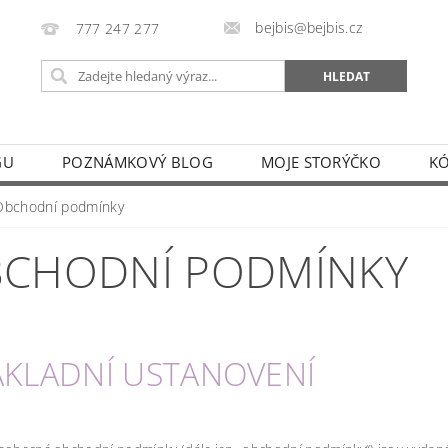
bejbis@bejbis.cz
777 247 277
GU
POZNÁMKOVÝ BLOG
MOJE STORÝČKO
K
Obchodní podmínky
CHODNÍ PODMÍNKY
ZÁKLADNÍ USTANOVENÍ