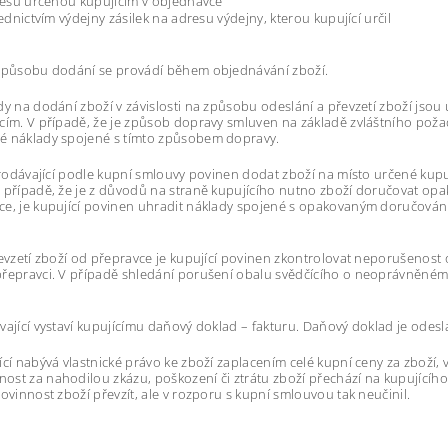
esu určenou kupujícím v objednávce
ednictvím výdejny zásilek na adresu výdejny, kterou kupující určil
způsobu dodání se provádí během objednávání zboží.
dy na dodání zboží v závislosti na způsobu odeslání a převzetí zboží jso
cím. V případě, že je způsob dopravy smluven na základě zvláštního požad
é náklady spojené s tímto způsobem dopravy.
 prodávající podle kupní smlouvy povinen dodat zboží na místo určené kupuj
 případě, že je z důvodů na straně kupujícího nutno zboží doručovat o
e, je kupující povinen uhradit náklady spojené s opakovaným doručován
.
řevzetí zboží od přepravce je kupující povinen zkontrolovat neporušenost 
řepravci. V případě shledání porušení obalu svědčícího o neoprávněném v
vající vystaví kupujícímu daňový doklad – fakturu. Daňový doklad je odes
ící nabývá vlastnické právo ke zboží zaplacením celé kupní ceny za zboží,
st za nahodilou zkázu, poškození či ztrátu zboží přechází na kupujícíh
povinnost zboží převzít, ale v rozporu s kupní smlouvou tak neučinil.