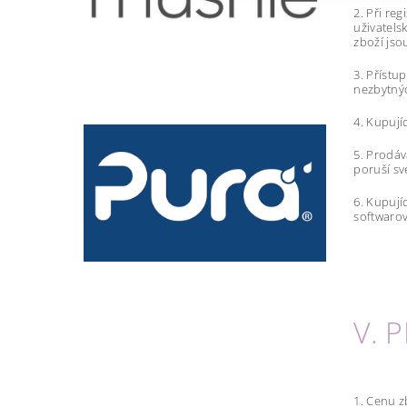
2. Při re
uživatels
zboží jso
3. Přístu
nezbytnýc
4. Kupují
5. Prodáva
poruší s
6. Kupují
softwarov
V. 
1. Cenu z