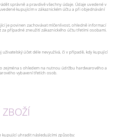
 uvádět správně a pravdivě všechny údaje. Údaje uvedené v
je uvedené kupujícím v zákaznickém účtu a při objednávání
ící je povinen zachovávat mlčenlivost, ohledně informací
 za případné zneužití zákaznického účtu třetími osobami.
j uživatelský účet déle nevyužívá, či v případě, kdy kupující
, a to zejména s ohledem na nutnou údržbu hardwarového a
rového vybavení třetích osob.
 ZBOŽÍ
kupující uhradit následujícími způsoby: