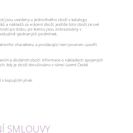
ostí jsou uvedeny u jednotlivého zboží v katalogu
 a nákladů za vrácení zboží, jestliže toto zboží ze své
tnosti po dobu, po kterou jsou zobrazovány v
dividuálně sjednaných podmínek.
tivního charakteru a prodávající není povinen uzavřít
lením a dodáním zboží. Informace o nákladech spojených
ch, kdy je zboží doručováno v rámci území České
 s kupujícím jinak.
PNÍ SMLOUVY