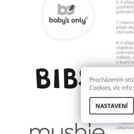
6. V příp
pozměněn
potvrzení
7. Všechn
přijetí o
obchodníc
8. V příp
objednává
automatic
odkladu 
a kupní s
Procházením strá
Cookies, víc info
IV.
NASTAVENÍ
1. Na zák
zákaznick