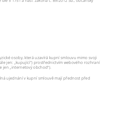
le § 1751 a násl. zákona č. 89/2012 Sb., občanský
yzické osoby, která uzavírá kupní smlouvu mimo svoji
dále jen: „kupující“) prostřednictvím webového rozhraní
 jen „internetový obchod“).
lná ujednání v kupní smlouvě mají přednost před