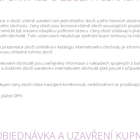
ace o zboží, včetně uvedení cen jednotlivého zboží a jeho hlavních vlastn
vého obchodu. Ceny zboží jsou koncové včetně všech souvisejících poplatků
nemůže být vráceno obvyklou poštovní cestou. Ceny zboží zůstávají v pla
ovém obchodě. Toto ustanovení nevylučuje sjednání kupní smlouvy za in
á prezentace zboží umístěná v katalogu internetového obchodu je informa
louvu ohledně tohoto zboží.
rnetovém obchodě jsou zveřejněny informace o nákladech spojených s ba
 a dodáním zboží uvedené v internetovém obchodě platí pouze v případe
.
z kupní ceny zboží nelze navzájem kombinovat, nedohodne-li se prodávající
 plátce DPH.
. OBJEDNÁVKA A UZAVŘENÍ KU