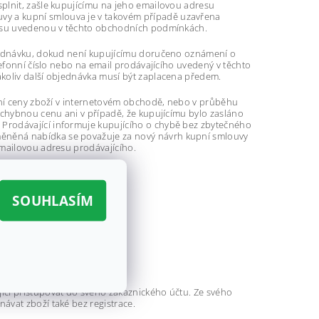
plnit, zašle kupujícímu na jeho emailovou adresu
y a kupní smlouva je v takovém případě uzavřena
dresu uvedenou v těchto obchodních podmínkách.
bjednávku, dokud není kupujícímu doručeno oznámení o
lefonní číslo nebo na email prodávajícího uvedený v těchto
ákoliv další objednávka musí být zaplacena předem.
dení ceny zboží v internetovém obchodě, nebo v průběhu
 chybnou cenu ani v případě, že kupujícímu bylo zasláno
Prodávající informuje kupujícího o chybě bez zbytečného
ěněná nabídka se považuje za nový návrh kupní smlouvy
emailovou adresu prodávajícího.
SOUHLASÍM
ící přistupovat do svého zákaznického účtu. Ze svého
ávat zboží také bez registrace.