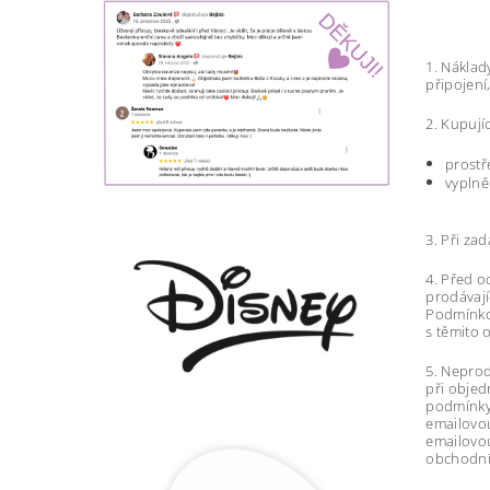
1. Náklad
připojení
2. Kupují
prostř
vyplně
3. Při za
4. Před o
prodávají
Podmínkou
s těmito
5. Neprod
při objed
podmínky 
emailovou
emailovou
obchodní