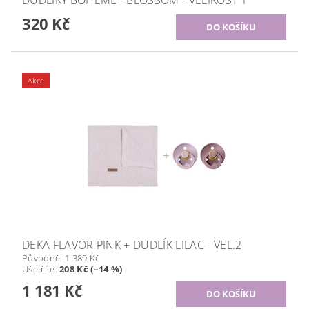
320 Kč
Akce
DEKA FLAVOR PINK + DUDLÍK LILAC - VEL.2
Původně:
1 389 Kč
Ušetříte
:
208 Kč (–14 %)
1 181 Kč