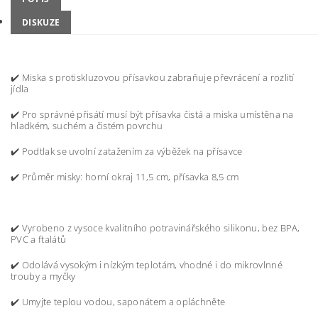
DISKUZE
✔️ Miska s p
rotiskluzovou přísavkou zabraňuje převrácení a rozlití
jídla
✔️ Pro správné přisátí musí být přísavka čistá a miska umístěna na
hladkém, suchém a čistém povrchu
✔️ Podtlak se uvolní zatažením za výběžek na přísavce
✔️ Průměr misky: horní okraj 11,5 cm, přísavka 8,5 cm
✔️
Vyrobeno z vysoce kvalitního potravinářského silikonu, bez BPA,
PVC a ftalátů
✔️
Odolává vysokým i nízkým teplotám, vhodné i do mikrovlnné
trouby a myčky
✔️
Umyjte teplou vodou, saponátem a opláchněte