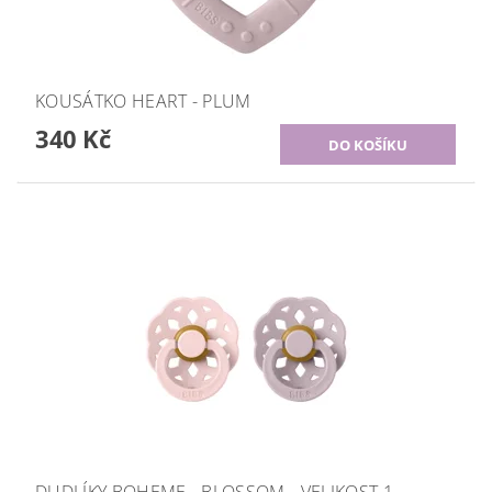
KOUSÁTKO HEART - PLUM
340 Kč
DUDLÍKY BOHEME - BLOSSOM - VELIKOST 1