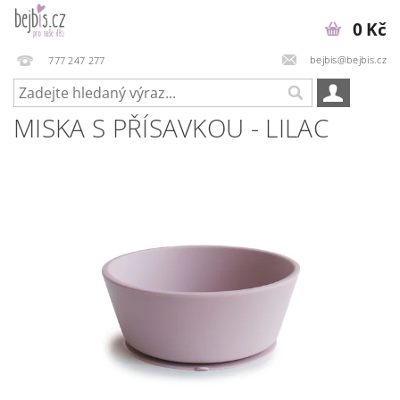
0 Kč
bejbis@bejbis.cz
777 247 277
MISKA S PŘÍSAVKOU - LILAC