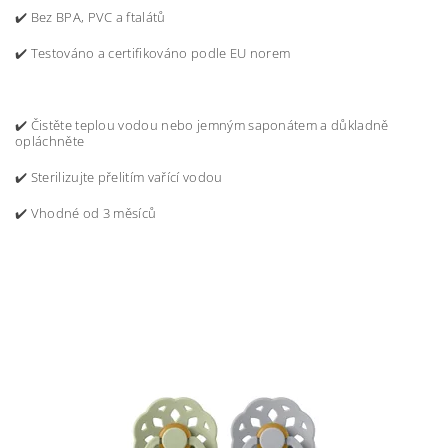
✔️ Bez BPA, PVC a ftalátů
✔️ Testováno a certifikováno podle EU norem
✔️ Čistěte teplou vodou nebo jemným saponátem a důkladně
opláchněte
✔️ Sterilizujte přelitím vařící vodou
✔️ Vhodné od 3 měsíců