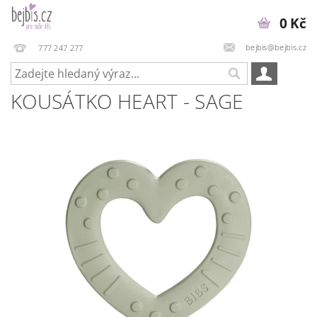
0 Kč
bejbis@bejbis.cz
777 247 277
KOUSÁTKO HEART - SAGE