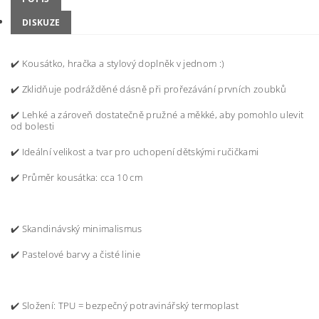
DISKUZE
✔️ Kousátko, hračka a stylový doplněk v jednom :)
✔️ Zklidňuje podrážděné dásně při prořezávání prvních zoubků
✔️ Lehké a zároveň dostatečně pružné a měkké, aby pomohlo ulevit
od bolesti
✔️ Ideální velikost a tvar pro uchopení dětskými ručičkami
✔️ Průměr kousátka: cca
10 cm
✔️ Skandinávský minimalismus
✔️ Pastelové barvy a čisté linie
✔️ Složení: TPU = bezpečný potravinářský termoplast