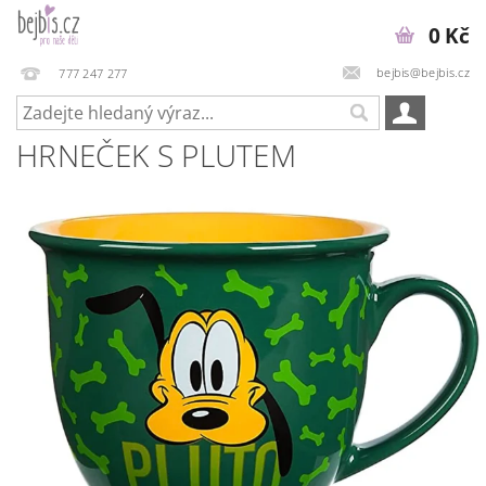
0 Kč
bejbis@bejbis.cz
777 247 277
HRNEČEK S PLUTEM