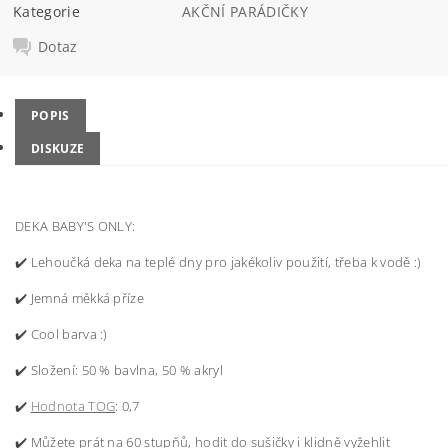
Kategorie
AKČNÍ PARÁDIČKY
Dotaz
POPIS
DISKUZE
DEKA BABY'S ONLY:
✔️ Lehoučká deka na teplé dny pro jakékoliv použití, třeba k vodě :)
✔️ Jemná měkká příze
✔️ Cool barva :)
✔️ Složení: 50 % bavlna, 50 % akryl
✔️
Hodnota TOG
: 0,7
✔️ Můžete prát na 60 stupňů, hodit do sušičky i klidně vyžehlit