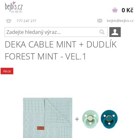
0 Kč
bejbis@bejbis.cz
777 247 277
DEKA CABLE MINT + DUDLÍK
FOREST MINT - VEL.1
Akce