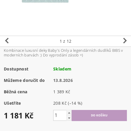
1
z 12
Kombinace luxusní deky Baby's Only a l
egendárních dudlíků BIBS v
moderních barvách :) Do vyprodání zásob =)
Dostupnost
Skladem
Můžeme doručit do
13.8.2026
Běžná cena
1 389 Kč
Ušetříte
208 Kč
(–14 %)
1 181 Kč