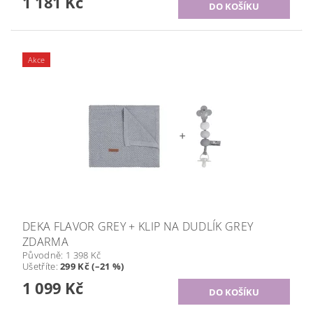
1 181 Kč
Akce
DEKA FLAVOR GREY + KLIP NA DUDLÍK GREY
ZDARMA
Původně:
1 398 Kč
Ušetříte
:
299 Kč (–21 %)
1 099 Kč